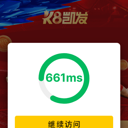
661ms