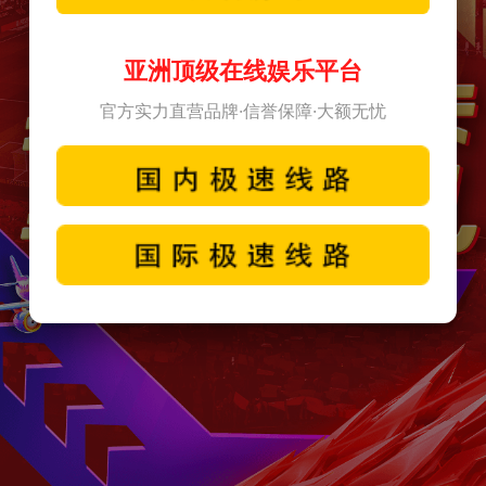
亚洲顶级在线娱乐平台
官方实力直营品牌·信誉保障·大额无忧